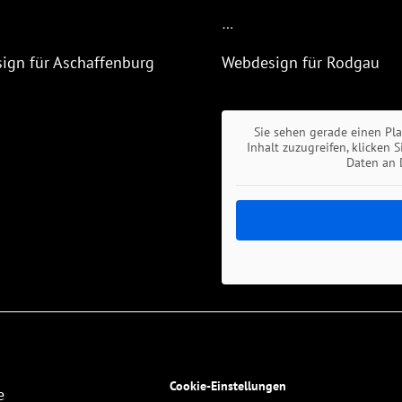
…
ign für Aschaffenburg
Webdesign für Rodgau
Sie sehen gerade einen Pl
Inhalt zuzugreifen, klicken 
Daten an 
Cookie-Einstellungen
e