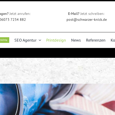
agen?
Jetzt anrufen:
E-Mail?
Jetzt schreiben:
06073 7234 882
post@schwarzer-knick.de
SEO Agentur
Printdesign
News
Referenzen
Ko
NVMe