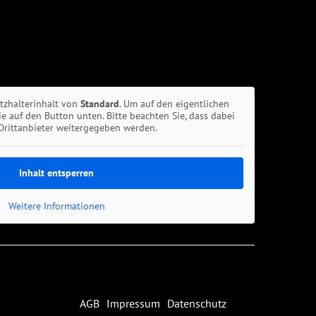
atzhalterinhalt von
Standard
. Um auf den eigentlichen
Sie auf den Button unten. Bitte beachten Sie, dass dabei
Drittanbieter weitergegeben werden.
Inhalt entsperren
Weitere Informationen
AGB
Impressum
Datenschutz