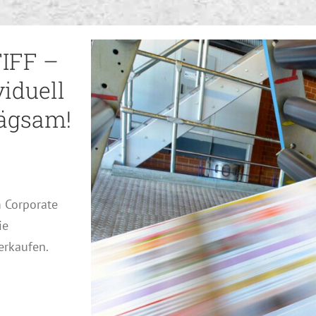
IFF –
viduell
ägsam!
m Corporate
ie
erkaufen.