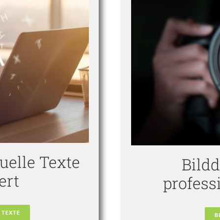
uelle Texte
Bild
ert
profess
 TEXTE
B