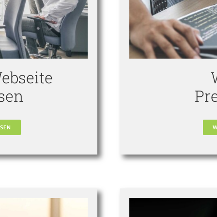
Webseite
ssen
Pr
SSEN
W