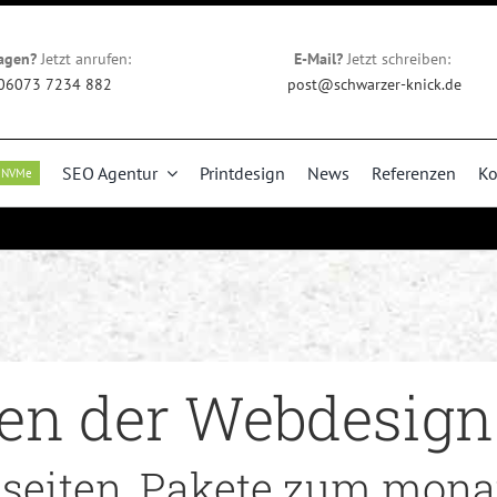
agen?
Jetzt anrufen:
E-Mail?
Jetzt schreiben:
06073 7234 882
post@schwarzer-knick.de
SEO Agentur
Printdesign
News
Referenzen
Ko
NVMe
en der Webdesign
bseiten, Pakete zum monat