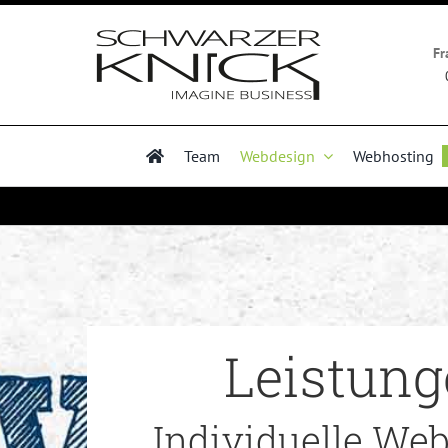
Zum
Inhalt
Fr
springen
Team
Webdesign
Webhosting
Leistung
Individuelle We