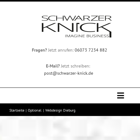
Zum
Inhalt
springen
Fragen?
Jetzt anrufen:
06073 7234 882
E-Mail?
Jetzt schreiben:
post@schwarzer-knick.de
Toggle
Naviga
Startseite
Optional
Webdesign Dieburg
Professionelles Webdesign
Team