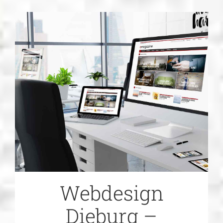
Webdesign
Webhosting
NVMe
SEO Agentur
Printdesign
News
Referenzen
Kontaktieren Sie uns
Webdesign
Website-Pflege
Dieburg –