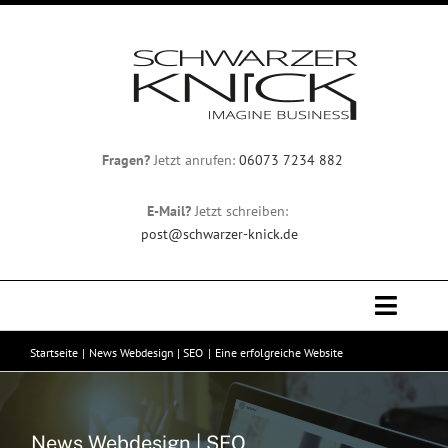
Zum
Inhalt
springen
Fragen?
Jetzt anrufen:
06073 7234 882
E-Mail?
Jetzt schreiben:
post@schwarzer-knick.de
Toggle
Naviga
Startseite
News Webdesign | SEO
Eine erfolgreiche Website
Professionelles Webdesign
Team
News Webdesign | SEO