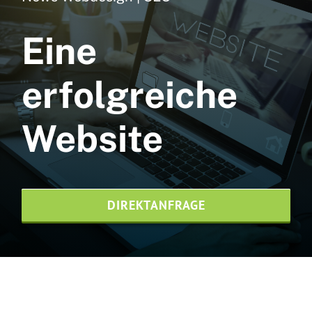
Webdesign
Eine
Webhosting
NVMe
erfolgreiche
SEO Agentur
Website
Printdesign
News
DIREKTANFRAGE
Referenzen
Kontaktieren Sie uns
Website-Pflege