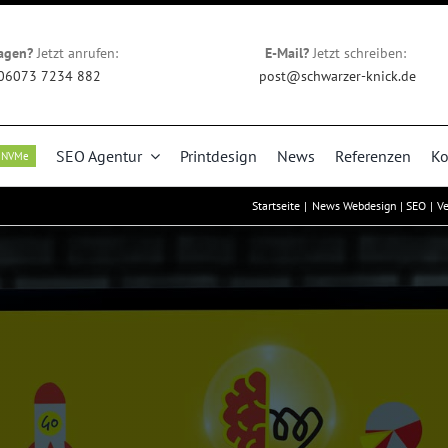
agen?
Jetzt anrufen:
E-Mail?
Jetzt schreiben:
06073 7234 882
post@schwarzer-knick.de
SEO Agentur
Printdesign
News
Referenzen
Ko
NVMe
Startseite
News Webdesign | SEO
Ve