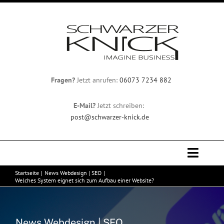
Zum
Inhalt
springen
Fragen?
Jetzt anrufen:
06073 7234 882
E-Mail?
Jetzt schreiben:
post@schwarzer-knick.de
Toggle
Naviga
Startseite
News Webdesign | SEO
Professionelles Webdesign
Welches System eignet sich zum Aufbau einer Website?
Team
News Webdesign | SEO