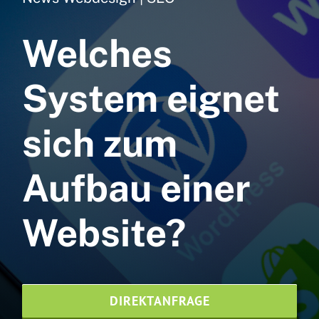
Webdesign
Welches
Webhosting
NVMe
System eignet
SEO Agentur
sich zum
Printdesign
Aufbau einer
News
Referenzen
Website?
Kontaktieren Sie uns
Website-Pflege
DIREKTANFRAGE