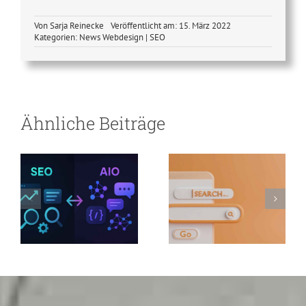
Von
Sarja Reinecke
Veröffentlicht am: 15. März 2022
Kategorien:
News Webdesign | SEO
SEO-
Optimierung
vs. AIO-
Optimierung –
Suchmaschinen-
Ähnliche Beiträge
warum jetzt
Revolution
umstellen und
doppelt
profitieren