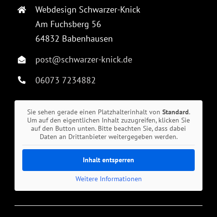
Webdesign Schwarzer-Knick
Am Fuchsberg 56
64832 Babenhausen
post@schwarzer-knick.de
06073 7234882
Sie sehen gerade einen Platzhalterinhalt von
Standard
.
Um auf den eigentlichen Inhalt zuzugreifen, klicken Sie
auf den Button unten. Bitte beachten Sie, dass dabei
Daten an Drittanbieter weitergegeben werden.
Inhalt entsperren
Weitere Informationen