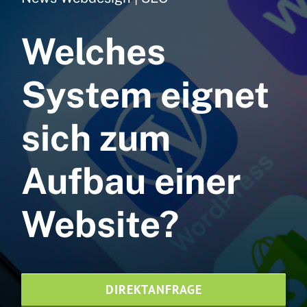
Webdesign
Welches
Webhosting
NVMe
System eignet
SEO Agentur
sich zum
Printdesign
Aufbau einer
News
Referenzen
Website?
Kontaktieren Sie uns
Website-Pflege
DIREKTANFRAGE