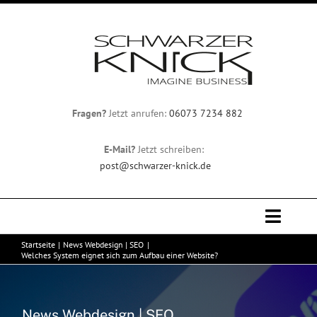
Zum
Inhalt
springen
Fragen?
Jetzt anrufen:
06073 7234 882
E-Mail?
Jetzt schreiben:
post@schwarzer-knick.de
Toggle
Naviga
Startseite
News Webdesign | SEO
Professionelles Webdesign
Welches System eignet sich zum Aufbau einer Website?
Team
News Webdesign | SEO