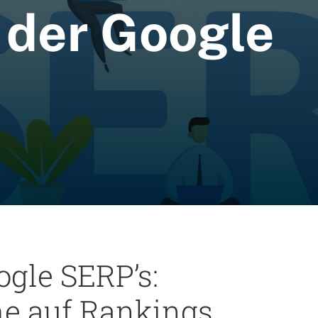
 der Google
ogle SERP’s:
he auf Rankings