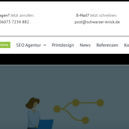
agen?
Jetzt anrufen:
E-Mail?
Jetzt schreiben:
06073 7234 882
post@schwarzer-knick.de
SEO Agentur
Printdesign
News
Referenzen
Ko
NVMe