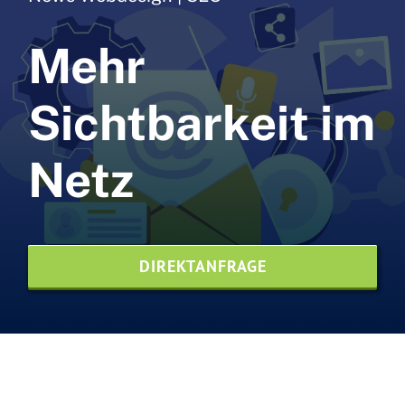
Webdesign
Mehr
Webhosting
NVMe
Sichtbarkeit im
SEO Agentur
Netz
Printdesign
News
DIREKTANFRAGE
Referenzen
Kontaktieren Sie uns
Website-Pflege