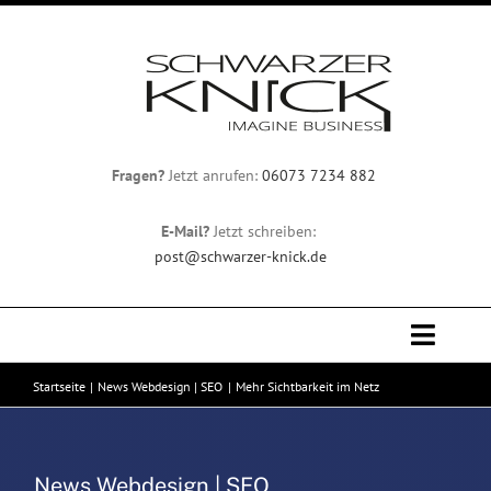
Zum
Inhalt
springen
Fragen?
Jetzt anrufen:
06073 7234 882
E-Mail?
Jetzt schreiben:
post@schwarzer-knick.de
Toggle
Naviga
Startseite
News Webdesign | SEO
Mehr Sichtbarkeit im Netz
Professionelles Webdesign
Team
News Webdesign | SEO