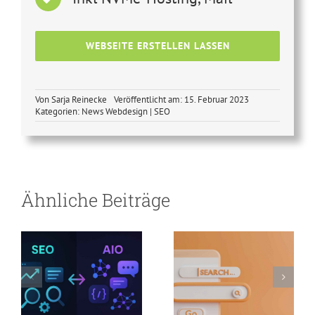
WEBSEITE ERSTELLEN LASSEN
Von
Sarja Reinecke
Veröffentlicht am: 15. Februar 2023
Kategorien:
News Webdesign | SEO
SEO-
Optimierung
vs. AIO-
Optimierung –
Suchmaschinen-
Ähnliche Beiträge
warum jetzt
Revolution
umstellen und
doppelt
profitieren