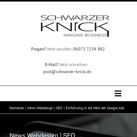
Zum
Inhalt
springen
Fragen?
Jetzt anrufen:
06073 7234 882
E-Mail?
Jetzt schreiben:
post@schwarzer-knick.de
Toggle
Naviga
Startseite
News Webdesign | SEO
Einführung in die Welt der Google Ads
Professionelles Webdesign
Team
News Webdesign | SEO