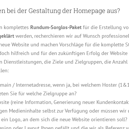
den bei der Gestaltung der Homepage aus?
in komplettes
Rundum-Sorglos-Paket
für die Erstellung v
geklärt
werden, recherchieren wir auf Wunsch professionell
e neue Website und machen Vorschläge für die komplette Str
edoch hilfreich und für den zukünftigen Erfolg der Websit
Dienstleistungen, die Ziele und Zielgruppen, die Anzahl 
len:
ain / Internetadresse, wenn ja, bei welchem Hoster (1&1, 
eten Sie für welche Zielgruppe an?
site (reine Information, Generierung neuer Kundenkontakt
stigen Medieninhalte selbst zur Verfügung oder müssen w
 ein Logo, an dem sich die neue Website orientieren soll?
Design oder Layout Ihnen gefällt und die wir als Referen