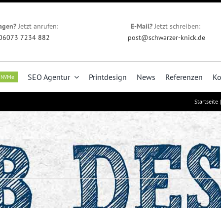
agen?
Jetzt anrufen:
E-Mail?
Jetzt schreiben:
06073 7234 882
post@schwarzer-knick.de
SEO Agentur
Printdesign
News
Referenzen
Ko
NVMe
Startseite