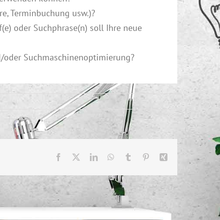
are, Terminbuchung usw.)?
(e) oder Suchphrase(n) soll Ihre neue
nd/oder Suchmaschinenoptimierung?
Facebook
X
LinkedIn
WhatsApp
Tumblr
Pinterest
Xing