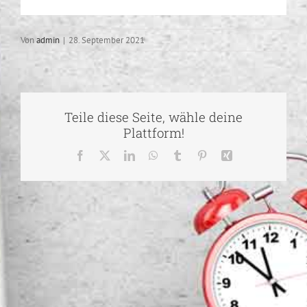
Von
admin
|
28. September 2021
Teile diese Seite, wähle deine
Plattform!
Facebook
X
LinkedIn
WhatsApp
Tumblr
Pinterest
Xing