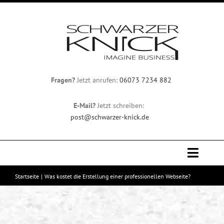
Zum
Inhalt
springen
Fragen?
Jetzt anrufen:
06073 7234 882
E-Mail?
Jetzt schreiben:
post@schwarzer-knick.de
Toggle
Naviga
Startseite
Was kostet die Erstellung einer professionellen Webseite?
Professionelles Webdesign
Team