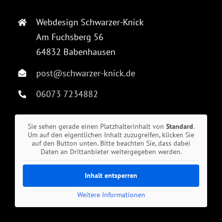
Webdesign Schwarzer-Knick
Am Fuchsberg 56
64832 Babenhausen
post@schwarzer-knick.de
06073 7234882
Sie sehen gerade einen Platzhalterinhalt von
Standard
.
Um auf den eigentlichen Inhalt zuzugreifen, klicken Sie
auf den Button unten. Bitte beachten Sie, dass dabei
Daten an Drittanbieter weitergegeben werden.
Inhalt entsperren
Weitere Informationen