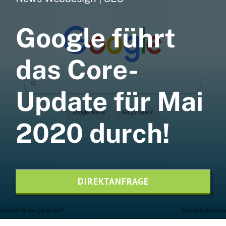
Webdesign
Google führt
Webhosting
NVMe
das Core-
SEO Agentur
Update für Mai
Printdesign
2020 durch!
News
Referenzen
Kontaktieren Sie uns
DIREKTANFRAGE
Website-Pflege