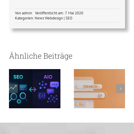
Von
admin
Veröffentlicht am: 7. Mai 2020
Kategorien:
News Webdesign | SEO
SEO-
Optimierung
vs. AIO-
Optimierung –
Suchmaschinen-
Ähnliche Beiträge
warum jetzt
Revolution
umstellen und
doppelt
profitieren