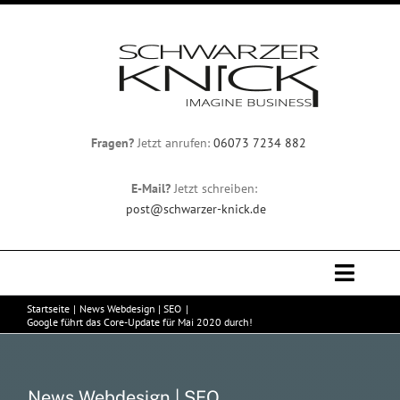
Zum
Inhalt
springen
Fragen?
Jetzt anrufen:
06073 7234 882
E-Mail?
Jetzt schreiben:
post@schwarzer-knick.de
Toggle
Naviga
Startseite
News Webdesign | SEO
Professionelles Webdesign
Google führt das Core-Update für Mai 2020 durch!
Team
News Webdesign | SEO