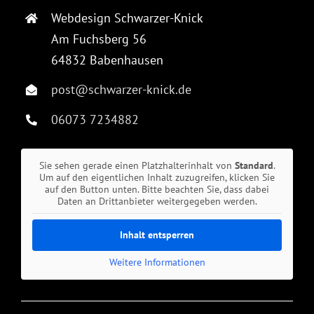
Webdesign Schwarzer-Knick
Am Fuchsberg 56
64832 Babenhausen
post@schwarzer-knick.de
06073 7234882
Sie sehen gerade einen Platzhalterinhalt von
Standard
.
Um auf den eigentlichen Inhalt zuzugreifen, klicken Sie
auf den Button unten. Bitte beachten Sie, dass dabei
Daten an Drittanbieter weitergegeben werden.
Inhalt entsperren
Weitere Informationen