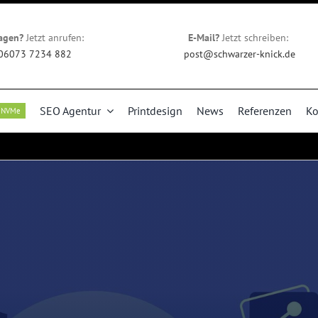
agen?
Jetzt anrufen:
E-Mail?
Jetzt schreiben:
06073 7234 882
post@schwarzer-knick.de
SEO Agentur
Printdesign
News
Referenzen
Ko
NVMe