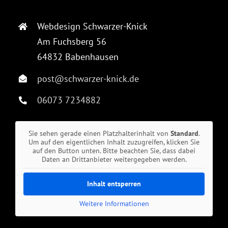
Webdesign Schwarzer-Knick
Am Fuchsberg 56
64832 Babenhausen
post@schwarzer-knick.de
06073 7234882
Sie sehen gerade einen Platzhalterinhalt von
Standard
.
Um auf den eigentlichen Inhalt zuzugreifen, klicken Sie
auf den Button unten. Bitte beachten Sie, dass dabei
Daten an Drittanbieter weitergegeben werden.
Inhalt entsperren
Weitere Informationen