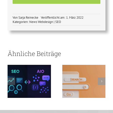
Von
Sarja Reinecke
Veröffentlicht am: 1. März 2022
Kategorien:
News Webdesign | SEO
SEO-
Optimierung
vs. AIO-
Optimierung –
Suchmaschinen-
Ähnliche Beiträge
warum jetzt
Revolution
umstellen und
doppelt
profitieren