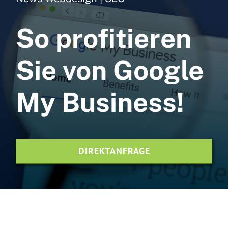
Webdesign
So profitieren
Webhosting
NVMe
Sie von Google
SEO Agentur
My Business!
Printdesign
News
DIREKTANFRAGE
Referenzen
Kontaktieren Sie uns
Website-Pflege