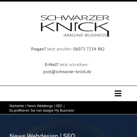
Zum
Inhalt
springen
Fragen?
Jetzt anrufen:
06073 7234 882
E-Mail?
Jetzt schreiben:
post@schwarzer-knick.de
Toggle
Naviga
Startseite
News Webdesign | SEO
Professionelles Webdesign
So profitieren Sie von Google My Business!
Team
News Webdesign | SEO