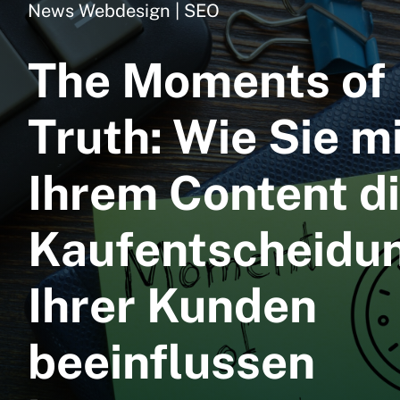
News Webdesign | SEO
Webdesign
The Moments of
Webhosting
NVMe
Truth: Wie Sie m
SEO Agentur
Printdesign
Ihrem Content d
News
Kaufentscheidu
Referenzen
Ihrer Kunden
Kontaktieren Sie uns
beeinflussen
Website-Pflege