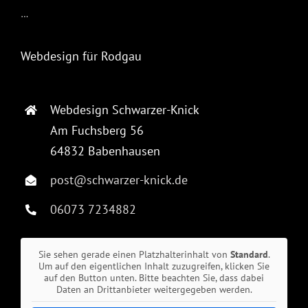
…
Webdesign für Rodgau
Webdesign Schwarzer-Knick
Am Fuchsberg 56
64832 Babenhausen
post@schwarzer-knick.de
06073 7234882
Sie sehen gerade einen Platzhalterinhalt von
Standard
.
Um auf den eigentlichen Inhalt zuzugreifen, klicken Sie
auf den Button unten. Bitte beachten Sie, dass dabei
Daten an Drittanbieter weitergegeben werden.