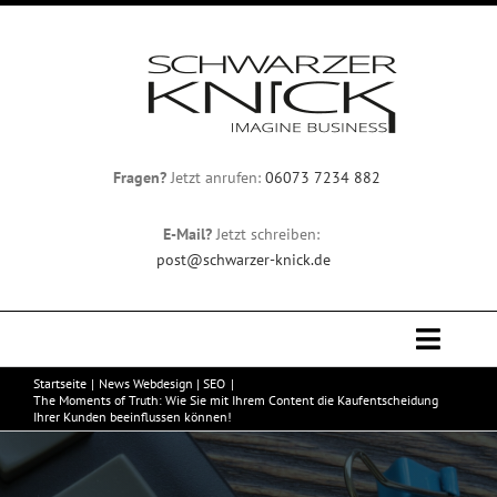
Zum
Inhalt
springen
Fragen?
Jetzt anrufen:
06073 7234 882
E-Mail?
Jetzt schreiben:
post@schwarzer-knick.de
Toggle
Naviga
Startseite
News Webdesign | SEO
Professionelles Webdesign
The Moments of Truth: Wie Sie mit Ihrem Content die Kaufentscheidung
Ihrer Kunden beeinflussen können!
Team