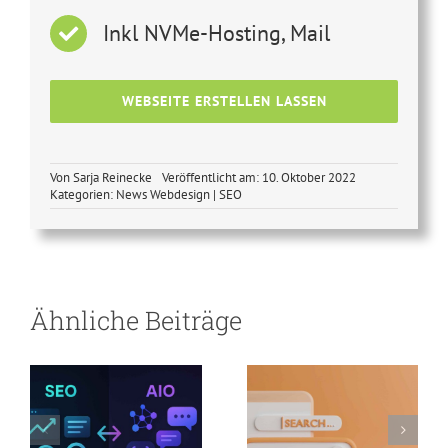
Inkl NVMe-Hosting, Mail
WEBSEITE ERSTELLEN LASSEN
Von
Sarja Reinecke
Veröffentlicht am: 10. Oktober 2022
Kategorien:
News Webdesign | SEO
SEO-
Optimierung
vs. AIO-
Optimierung –
Suchmaschinen-
Ähnliche Beiträge
warum jetzt
Revolution
umstellen und
doppelt
profitieren